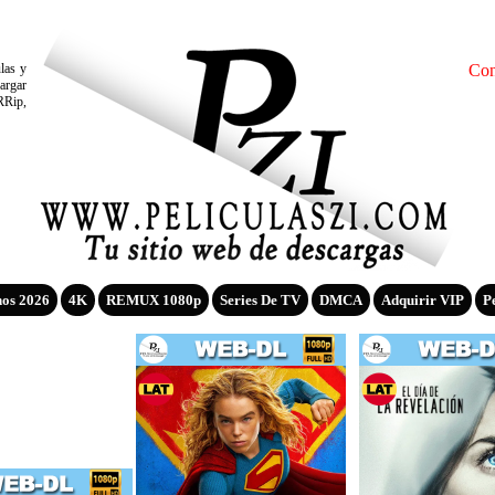
ulas y
Con
argar
RRip,
nos 2026
4K
REMUX 1080p
Series De TV
DMCA
Adquirir VIP
P