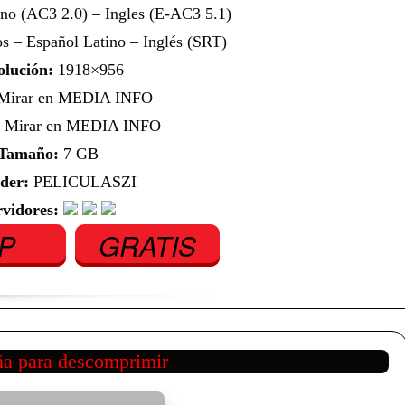
no (AC3 2.0) – Ingles (E-AC3 5.1)
s – Español Latino – Inglés (SRT)
olución:
1918×956
irar en MEDIA INFO
Mirar en MEDIA INFO
Tamaño:
7 GB
der:
PELICULASZI
rvidores:
IP
GRATIS
ña para descomprimir