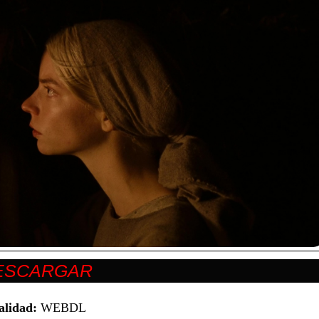
alidad:
WEBDL