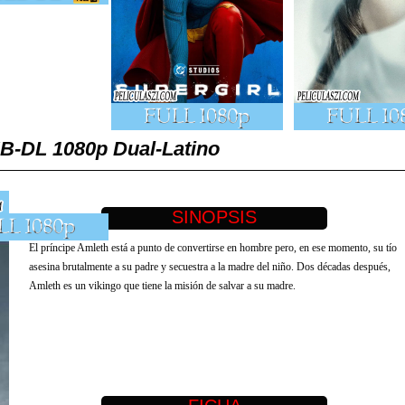
B-DL 1080p Dual-Latino
El príncipe Amleth está a punto de convertirse en hombre pero, en ese momento, su tío
asesina brutalmente a su padre y secuestra a la madre del niño. Dos décadas después,
Amleth es un vikingo que tiene la misión de salvar a su madre.