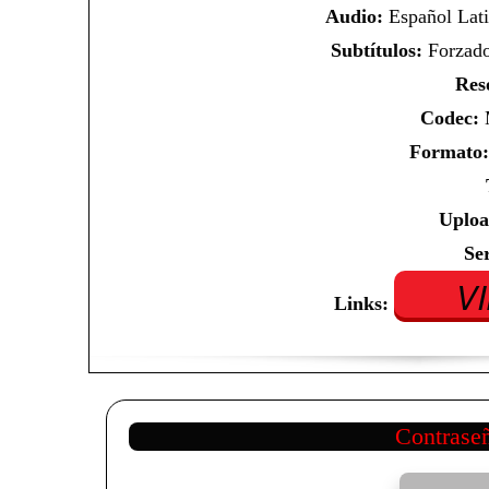
Audio:
Español Lati
Subtítulos:
Forzado
Res
Codec:
M
Formato:
Uploa
Se
V
Links:
Contrase