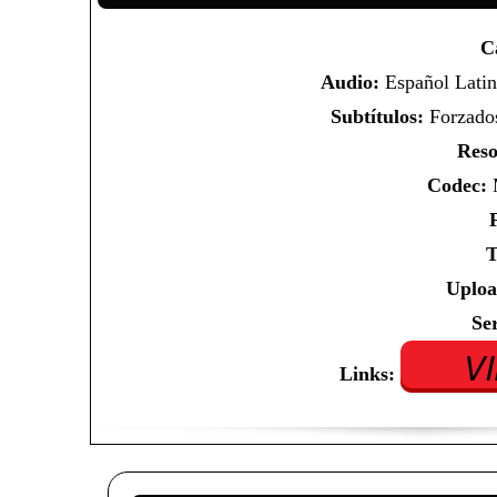
C
Audio:
Español Latin
Subtítulos:
Forzados
Reso
Codec:
M
T
Uploa
Se
V
Links: