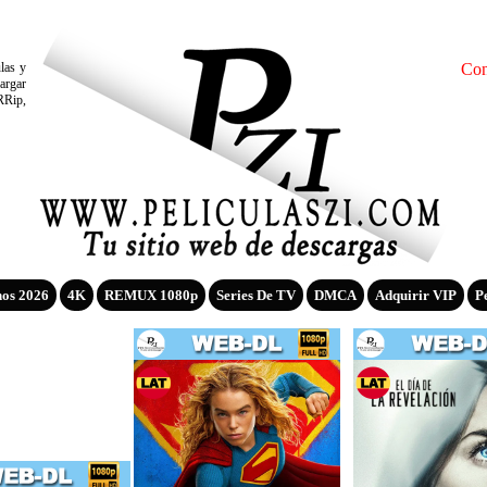
ulas y
Con
argar
RRip,
nos 2026
4K
REMUX 1080p
Series De TV
DMCA
Adquirir VIP
P