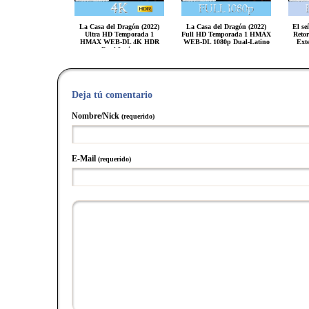
La Casa del Dragón (2022)
La Casa del Dragón (2022)
El se
Ultra HD Temporada 1
Full HD Temporada 1 HMAX
Reto
HMAX WEB-DL 4K HDR
WEB-DL 1080p Dual-Latino
Ext
Dual-Latino
Deja tú comentario
Nombre/Nick
(requerido)
E-Mail
(requerido)