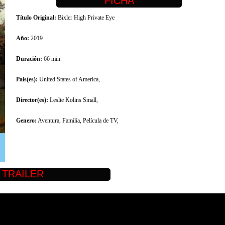
Título Original:
Bixler High Private Eye
Año:
2019
Duración:
66 min.
Pais(es):
United States of America,
Director(es):
Leslie Kolins Small,
Genero:
Aventura, Familia, Película de TV,