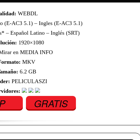
alidad:
WEBDL
o (E-AC3 5.1) – Ingles (E-AC3 5.1)
* – Español Latino – Inglés (SRT)
lución:
1920×1080
irar en MEDIA INFO
Formato:
MKV
amaño:
6.2 GB
der:
PELICULASZI
rvidores:
IP
GRATIS