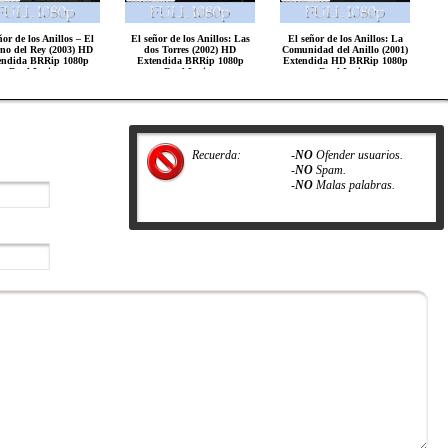
ñor de los Anillos – El
El señor de los Anillos: Las
El señor de los Anillos: La
rno del Rey (2003) HD
dos Torres (2002) HD
Comunidad del Anillo (2001)
endida BRRip 1080p
Extendida BRRip 1080p
Extendida HD BRRip 1080p
Dual-Latino
Dual-Latino
Dual-Latino
Recuerda:
-
NO
Ofender usuarios.
-
NO
Spam.
-
NO
Malas palabras.