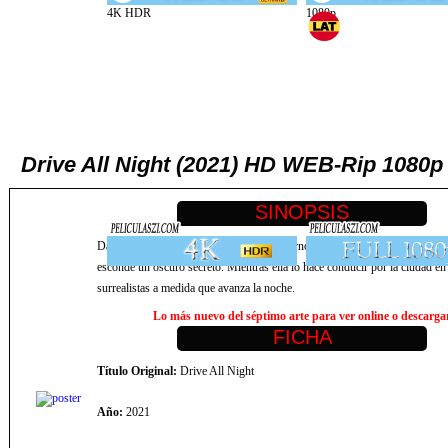
Drive All Night (2021) HD WEB-Rip 1080p 
Dave, un taxista solitario que trabaja en turnos de noche, ve que su noche
esconde un oscuro secreto. Mientras ella lo hace conducir por la ciudad en
surrealistas a medida que avanza la noche.
Lo más nuevo del séptimo arte para ver online o descargar,
Título Original:
Drive All Night
Año:
2021