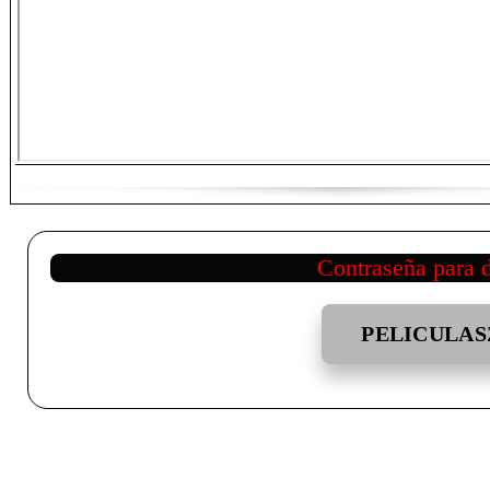
Contraseña para 
PELICULAS