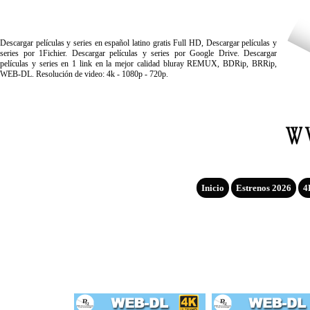
Descargar películas y series en español latino gratis Full HD, Descargar películas y
series por 1Fichier. Descargar películas y series por Google Drive. Descargar
películas y series en 1 link en la mejor calidad bluray REMUX, BDRip, BRRip,
WEB-DL. Resolución de video: 4k - 1080p - 720p.
Inicio
Estrenos 2026
4