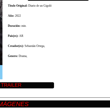
Título Original:
Diario de un Gigoló
Año:
2022
Duración:
min.
Pais(es):
AR
Creador(es):
Sebastián Ortega,
Genero:
Drama,