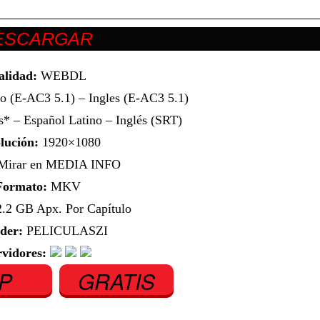
alidad:
WEBDL
o (E-AC3 5.1) – Ingles (E-AC3 5.1)
* – Español Latino – Inglés (SRT)
lución:
1920×1080
irar en MEDIA INFO
Formato:
MKV
.2 GB Apx. Por Capítulo
der:
PELICULASZI
rvidores:
IP
GRATIS