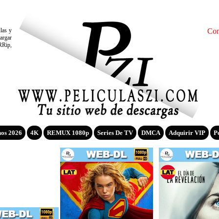
ulas y
Con
argar
RRip,
nos 2026
4K
REMUX 1080p
Series De TV
DMCA
Adquirir VIP
P