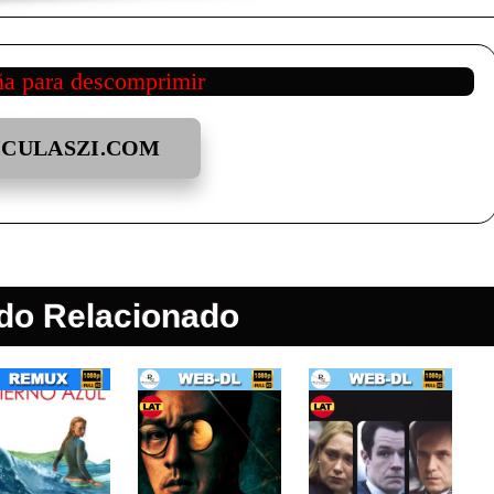
ña para descomprimir
ICULASZI.COM
do Relacionado