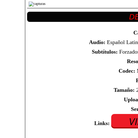
C
Audio:
Español Latin
Subtítulos:
Forzados
Reso
Codec:
M
Tamaño:
2
Uploa
Se
V
Links: