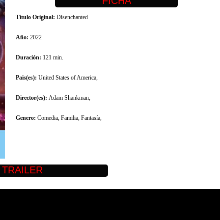
Título Original:
Disenchanted
Año:
2022
Duración:
121 min.
Pais(es):
United States of America,
Director(es):
Adam Shankman,
Genero:
Comedia, Familia, Fantasía,