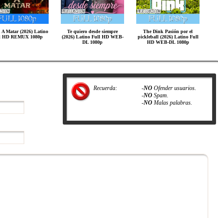
 A Matar (2026) Latino
Te quiero desde siempre
The Dink Pasión por el
l HD REMUX 1080p
(2026) Latino Full HD WEB-
pickleball (2026) Latino Full
DL 1080p
HD WEB-DL 1080p
Recuerda:
-
NO
Ofender usuarios.
-
NO
Spam.
-
NO
Malas palabras.