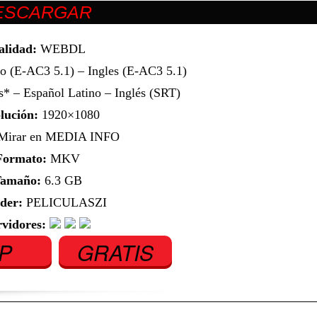
alidad:
WEBDL
o (E-AC3 5.1) – Ingles (E-AC3 5.1)
* – Español Latino – Inglés (SRT)
lución:
1920×1080
irar en MEDIA INFO
Formato:
MKV
amaño:
6.3 GB
der:
PELICULASZI
rvidores:
IP
GRATIS