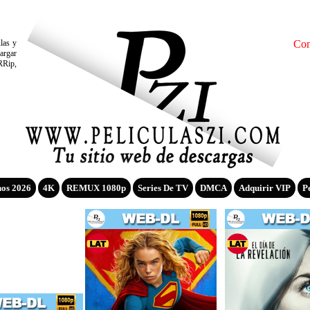
ulas y
Con
argar
RRip,
nos 2026
4K
REMUX 1080p
Series De TV
DMCA
Adquirir VIP
P