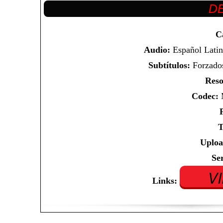
C
Audio:
Español Latin
Subtítulos:
Forzados
Reso
Codec:
M
T
Uploa
Se
V
Links: