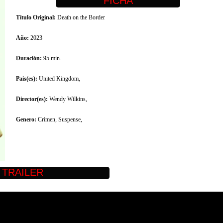
Título Original:
Death on the Border
Año:
2023
Duración:
95 min.
Pais(es):
United Kingdom,
Director(es):
Wendy Wilkins,
Genero:
Crimen, Suspense,