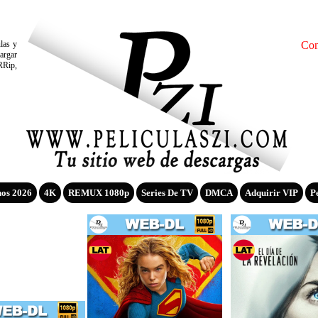
ulas y
Con
argar
RRip,
nos 2026
4K
REMUX 1080p
Series De TV
DMCA
Adquirir VIP
P