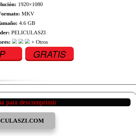
lución:
1920×1080
Formato:
MKV
amaño:
4.6 GB
der:
PELICULASZI
ores:
+ Otros
IP
GRATIS
ña para descomprimir
ICULASZI.COM