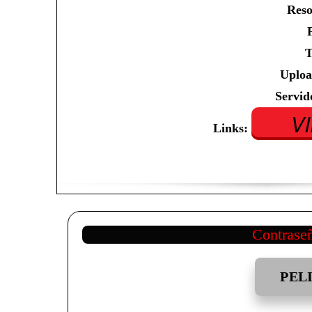
Reso
T
Uploa
Servid
V
Links:
Contrase
PEL