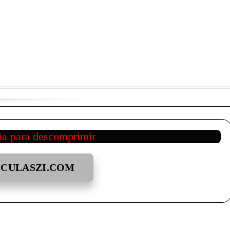
ña para descomprimir
ICULASZI.COM