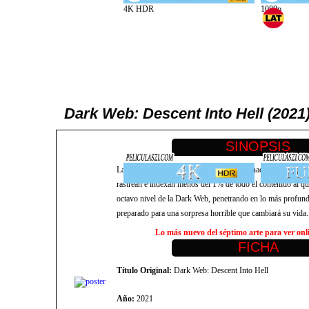
Dark Web: Descent Into Hell (202
La Dark Web es la gran parte de Internet inaccesible para
rastrean e indexan menos del 1% de todo el contenido al qu
octavo nivel de la Dark Web, penetrando en lo más profundo
preparado para una sorpresa horrible que cambiará su vida.
Lo más nuevo del séptimo arte para ver onlin
Título Original:
Dark Web: Descent Into Hell
Año:
2021