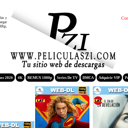
ulas y
Con
argar
RRip,
nos 2026
4K
REMUX 1080p
Series De TV
DMCA
Adquirir VIP
P