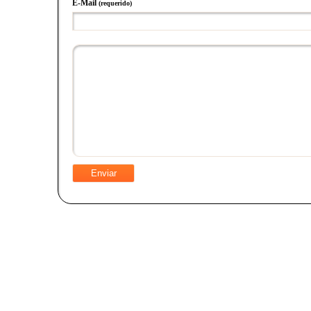
E-Mail
(requerido)