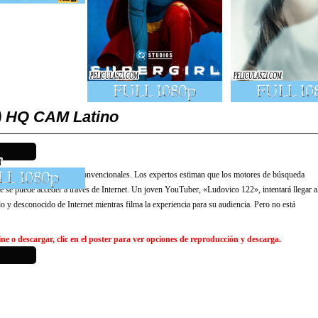
1) HQ CAM Latino
 los motores de búsqueda convencionales. Los expertos estiman que los motores de búsqueda
e se puede acceder a través de Internet. Un joven YouTuber, «Ludovico 122», intentará llegar a
 y desconocido de Internet mientras filma la experiencia para su audiencia. Pero no está
e o descargar, clic en el poster para ver opciones de reproducción y descarga.