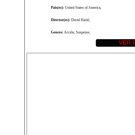
Pais(es):
United States of America,
Director(es):
David Hackl,
Genero:
Acción, Suspense,