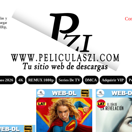
ulas y
Con
argar
RRip,
nos 2026
4K
REMUX 1080p
Series De TV
DMCA
Adquirir VIP
P