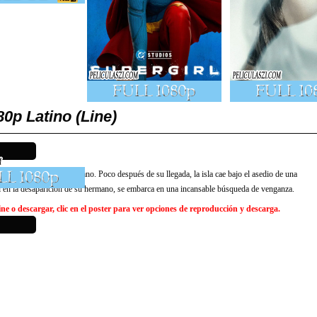
p Latino (Line)
de la muerte de su hermano. Poco después de su llegada, la isla cae bajo el asedio de una
l en la desaparición de su hermano, se embarca en una incansable búsqueda de venganza.
e o descargar, clic en el poster para ver opciones de reproducción y descarga.