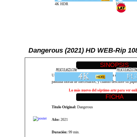
Dangerous (2021) HD WEB-Rip 1080
Un sociópata reformado se dirige a una isla remota después 
pandilla mortal de mercenarios, y cuando descubre su pape
Lo más nuevo del séptimo arte para ver onlin
Título Original:
Dangerous
Año:
2021
Duración:
99 min.