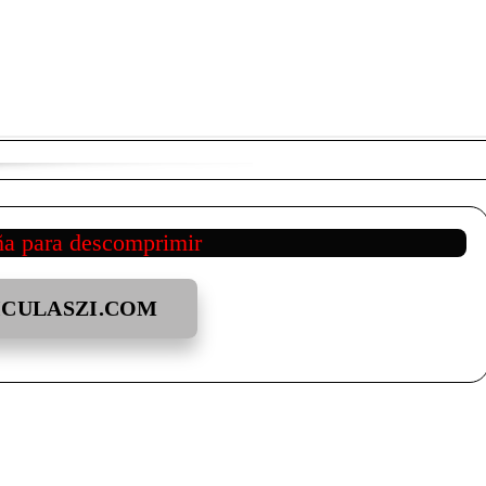
ña para descomprimir
ICULASZI.COM