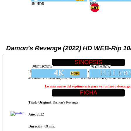
Damon’s Revenge (2022) HD WEB-Rip 1080
Un grupo de jóvenes adultos pasa el fin de semana en la casa de un amigo ju
americano convicto fugitivo, un asesino imitador y el regreso del aterrad
Lo más nuevo del séptimo arte para ver online o descargar,
Título Original:
Damon’s Revenge
Año:
2022
Duración:
89 min.