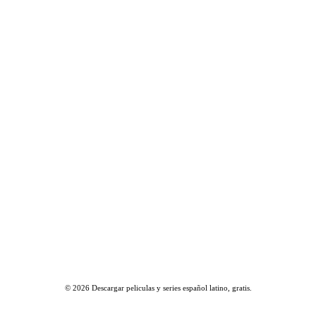
© 2026
Descargar peliculas y series español latino, gratis
.