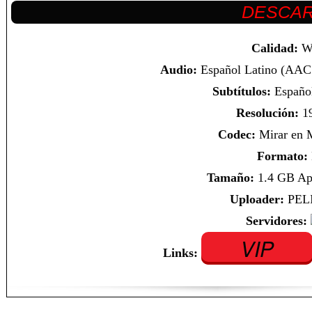
Calidad:
W
Audio:
Español Latino (AAC 
Subtítulos:
Español
Resolución:
1
Codec:
Mirar en
Formato:
Tamaño:
1.4 GB Apx
Uploader:
PEL
Servidores:
VIP
Links: