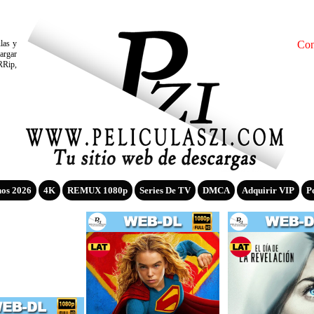
ulas y
Con
argar
RRip,
nos 2026
4K
REMUX 1080p
Series De TV
DMCA
Adquirir VIP
P