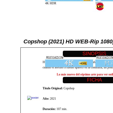
Copshop (2021) HD WEB-Rip 1080p
Huyendo de un asesino letal, un astuto estafador inventa u
cuando el asesino a sueldo aparece en la comisaría, un poli
Lo más nuevo del séptimo arte para ver onlin
Título Original:
Copshop
Año:
2021
Duración:
107 min.