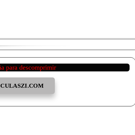
ña para descomprimir
ICULASZI.COM