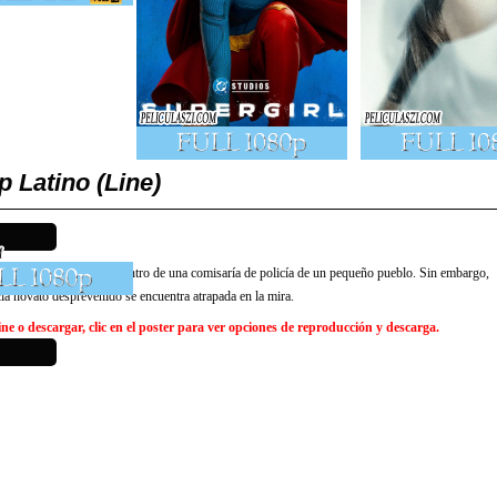
 Latino (Line)
n plan para esconderse dentro de una comisaría de policía de un pequeño pueblo. Sin embargo,
cía novato desprevenido se encuentra atrapada en la mira.
e o descargar, clic en el poster para ver opciones de reproducción y descarga.