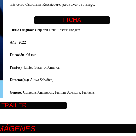
más como Guardianes Rescatadores para salvar a su amigo.
Título Original:
Chip and Dale: Rescue Rangers
Año:
2022
Duración:
96 min.
Pais(es):
United States of America,
Director(es):
Akiva Schaffer,
Genero:
Comedia, Animación, Familia, Aventura, Fantasía,