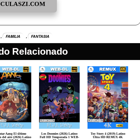
ICULASZI.COM
FAMILIA
FANTASIA
,
,
do Relacionado
atar Aang El último
Los Doomies (2026) Latino
Toy Story 4 (2019) Latino
o del aire (2026) Latino
Full HD Temporada 1 WEB-
Ultra HD REMUX 4K