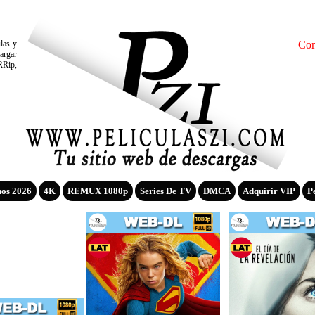
ulas y
Con
argar
RRip,
nos 2026
4K
REMUX 1080p
Series De TV
DMCA
Adquirir VIP
P