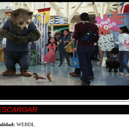
alidad:
WEBDL