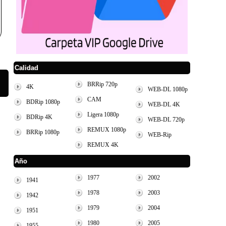
Calidad
BRRip 720p
4K
WEB-DL 1080p
CAM
BDRip 1080p
WEB-DL 4K
Ligera 1080p
BDRip 4K
WEB-DL 720p
REMUX 1080p
BRRip 1080p
WEB-Rip
REMUX 4K
Año
1977
2002
1941
1978
2003
1942
1979
2004
1951
1980
2005
1955