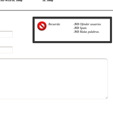
l HD WEB-DL 1080p
DL 1080p
Recuerda:
-
NO
Ofender usuarios.
-
NO
Spam.
-
NO
Malas palabras.