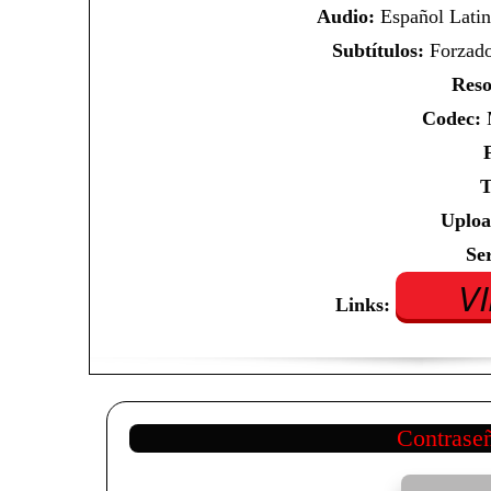
Audio:
Español Latin
Subtítulos:
Forzado
Reso
Codec:
M
T
Uploa
Se
V
Links:
Contrase