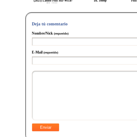
(2025) Latino Full HD WEB-
DL 1080p
Ful
DL 1080p
Deja tú comentario
Nombre/Nick
(requerido)
E-Mail
(requerido)