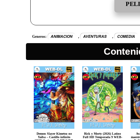
PEL
ANIMACION
AVENTURAS
COMEDIA
Generos:
,
,
Conteni
Demon Slayer Kimetsu no
Rick y Morty (2026) Latino
Av
Yaiba – Castillo infinito
Full HD Temporada 9 WEB-
maestr