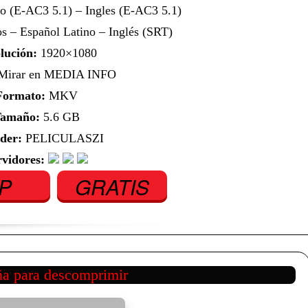
o (E-AC3 5.1) – Ingles (E-AC3 5.1)
s – Español Latino – Inglés (SRT)
lución:
1920×1080
irar en MEDIA INFO
Formato:
MKV
amaño:
5.6 GB
der:
PELICULASZI
rvidores:
IP
GRATIS
ña para descomprimir