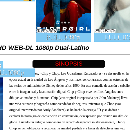
l HD WEB-DL 1080p Dual-Latino
Treinta años después, «Chip y Chop: Los Guardianes Rescatadores» se desarrolla en la
época actual en la ciudad de Los Ángeles y nos hace reencontrarnos con las estrellas de
las series de animación de Disney de los años 1990. En esta comedia de acción a caballo
entre la imagen real y la animación digital, Chip y Chop viven en Los Ángeles entre
dibujos animados y humanos. Chip (voz original interpretada por John Mulaney) lleva
una vida rutinaria y hogareña como vendedor de seguros, mientras que Chop (voz
original interpretada por Andy Sandberg) se ha hecho la cirugía 3D y se dedica a
explotar la nostalgia de convención en convención, desesperado por revivir sus días de
gloria. Cuando un antiguo compañero de reparto desaparece misteriosamente, Chip y
Chop se ven obligados a recuperar la amistad perdida y a hacer de detectives una vez