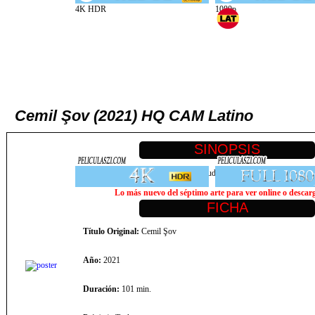
Cemil Şov (2021) HQ CAM Latino
Cemil, un aspirante a actor hace una audición para el papel de villano e
Lo más nuevo del séptimo arte para ver online o descarga
Título Original:
Cemil Şov
Año:
2021
Duración:
101 min.