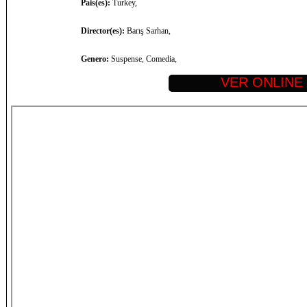
Pais(es):
Turkey,
Director(es):
Barış Sarhan,
Genero:
Suspense, Comedia,