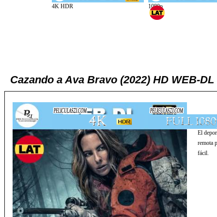
Cazando a Ava Bravo (2022) HD WEB-DL 
El depor
remota p
fácil.