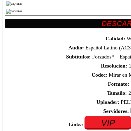
Calidad:
W
Audio:
Español Latino (AC3 
Subtítulos:
Forzados* – Españ
Resolución:
1
Codec:
Mirar en
Formato:
Tamaño:
2
Uploader:
PEL
Servidores:
VIP
Links: