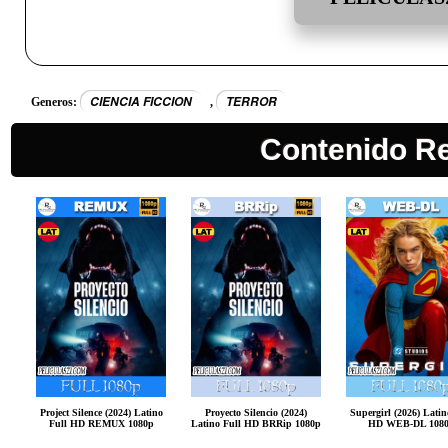
CIENCIA FICCION
TERROR
Generos:
,
Contenido R
Project Silence (2024) Latino
Proyecto Silencio (2024)
Supergirl (2026) Latin
Full HD REMUX 1080p
Latino Full HD BRRip 1080p
HD WEB-DL 108