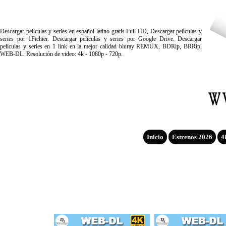
Descargar películas y series en español latino gratis Full HD, Descargar películas y
series por 1Fichier. Descargar películas y series por Google Drive. Descargar
películas y series en 1 link en la mejor calidad bluray REMUX, BDRip, BRRip,
WEB-DL. Resolución de video: 4k - 1080p - 720p.
Inicio
Estrenos 2026
4