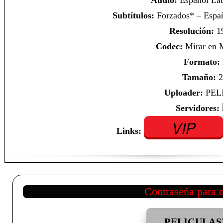
Audio:
Español Lat
Subtítulos:
Forzados* – Españ
Resolución:
1
Codec:
Mirar en
Formato:
Tamaño:
2
Uploader:
PEL
Servidores:
VIP
Links:
Contraseña para 
PELICULAS