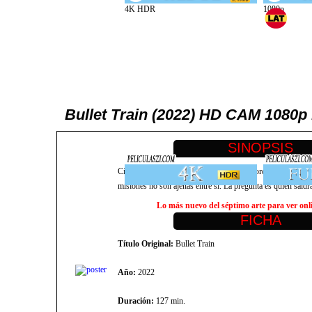
Bullet Train (2022) HD CAM 1080p 
Cinco asesinos a sueldo se encuentran a bordo de un tren 
misiones no son ajenas entre sí. La pregunta es quién saldrá 
Lo más nuevo del séptimo arte para ver onlin
Título Original:
Bullet Train
Año:
2022
Duración:
127 min.