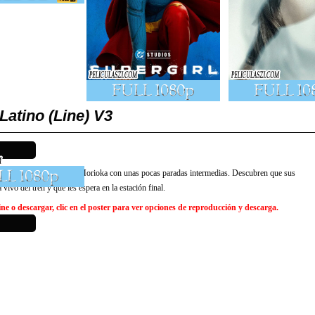
Latino (Line) V3
bala que viaja de Tokio a Morioka con unas pocas paradas intermedias. Descubren que sus
vivo del tren y qué les espera en la estación final.
e o descargar, clic en el poster para ver opciones de reproducción y descarga.