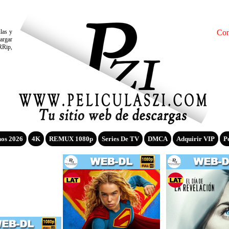
ulas y
Con
argar
RRip,
nos 2026
4K
REMUX 1080p
Series De TV
DMCA
Adquirir VIP
P