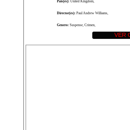
Pais(es):
United Kingdom,
Director(es):
Paul Andrew Williams,
Genero:
Suspense, Crimen,