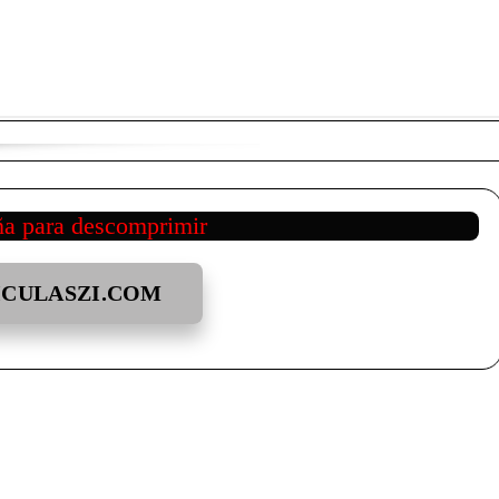
ña para descomprimir
ICULASZI.COM