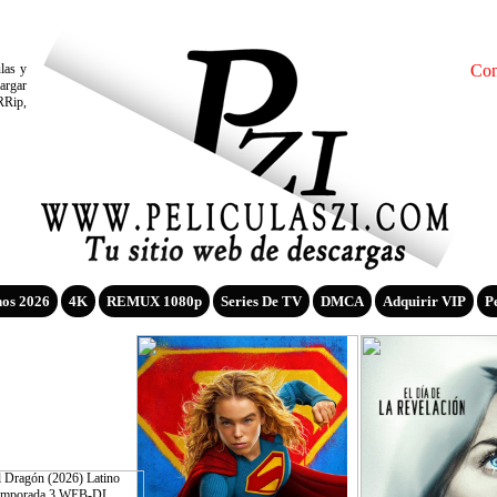
ulas y
Con
argar
RRip,
nos 2026
4K
REMUX 1080p
Series De TV
DMCA
Adquirir VIP
P