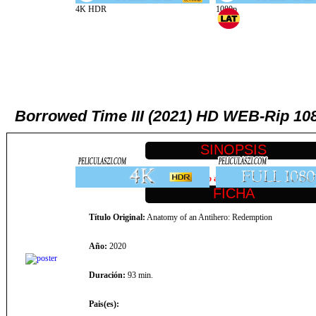
Borrowed Time III (2021) HD WEB-Rip 
Lo más nuevo del séptimo arte para ver online o descarg
Título Original:
Anatomy of an Antihero: Redemption
Año:
2020
Duración:
93 min.
Pais(es):