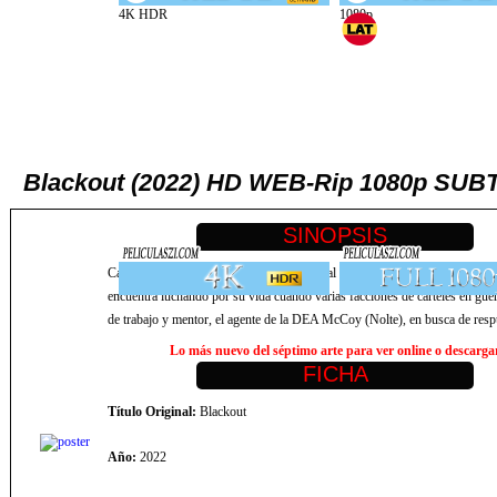
Blackout (2022) HD WEB-Rip 1080p SU
Cain (Duhamel), se despierta en un hospital mexicano sin tener memoria. 
encuentra luchando por su vida cuando varias facciones de cárteles en gu
de trabajo y mentor, el agente de la DEA McCoy (Nolte), en busca de resp
Lo más nuevo del séptimo arte para ver online o descargar,
Título Original:
Blackout
Año:
2022