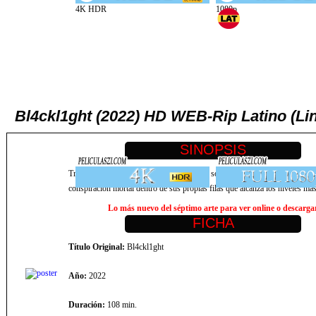
Bl4ckl1ght (2022) HD WEB-Rip Latino (Li
Travis Block, un agente del gobierno en la sombra que se especializa en e
conspiración mortal dentro de sus propias filas que alcanza los niveles más
Lo más nuevo del séptimo arte para ver online o descargar,
Título Original:
Bl4ckl1ght
Año:
2022
Duración:
108 min.