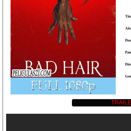
Títu
Año
Dur
Pai
Dir
Gen