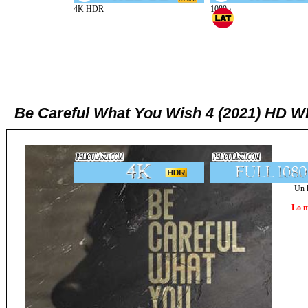
Be Careful What You Wish 4 (2021) HD WE
Un h
Lo m