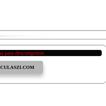
ña para descomprimir
ICULASZI.COM