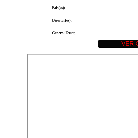
Pais(es):
Director(es):
Genero:
Terror,