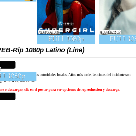
EB-Rip 1080p Latino (Line)
idio durante años por las autoridades locales. Años más tarde, las cintas del incidente son
. ¿Crees en lo paranormal?
e o descargar, clic en el poster para ver opciones de reproducción y descarga.