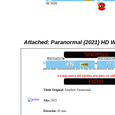
Attached: Paranormal (2021) HD W
Un hombre es encontrado muerto en su casa considerado suic
publicadas repentinamente por el hijo de un detective local
Lo más nuevo del séptimo arte para ver onlin
Título Original:
Attached: Paranormal
Año:
2021
Duración:
85 min.