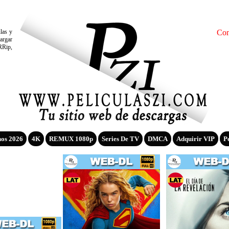
ulas y
Con
argar
RRip,
nos 2026
4K
REMUX 1080p
Series De TV
DMCA
Adquirir VIP
P