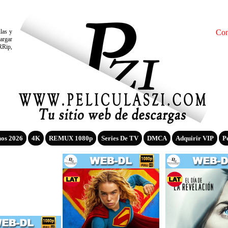
ulas y
Con
argar
RRip,
nos 2026
4K
REMUX 1080p
Series De TV
DMCA
Adquirir VIP
P