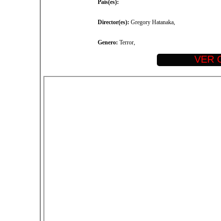
Pais(es):
Director(es):
Gregory Hatanaka,
Genero:
Terror,