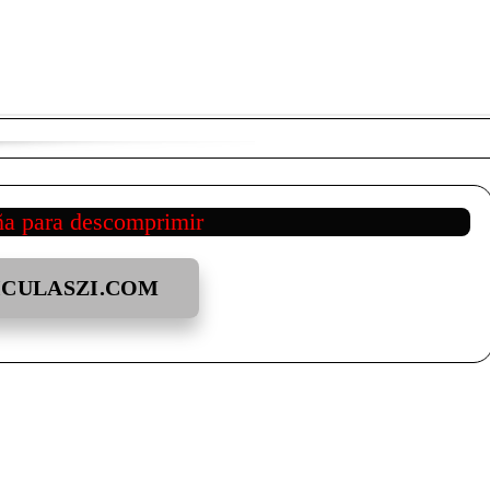
ña para descomprimir
ICULASZI.COM