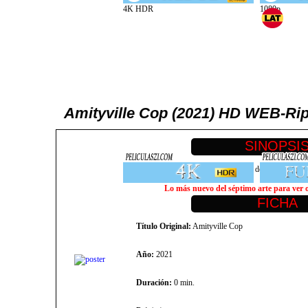
Amityville Cop (2021) HD WEB-Rip 
Mientras los cuerpos se amontonan, dos detectives bu
Lo más nuevo del séptimo arte para ver on
Título Original:
Amityville Cop
Año:
2021
Duración:
0 min.