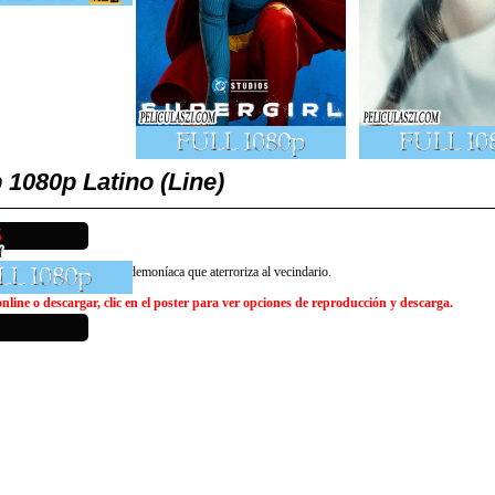
1080p Latino (Line)
scan detener una fuerza demoníaca que aterroriza al vecindario.
line o descargar, clic en el poster para ver opciones de reproducción y descarga.