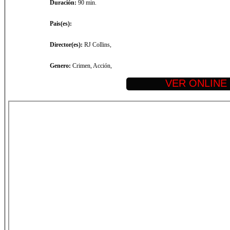
Duración:
90 min.
Pais(es):
Director(es):
RJ Collins,
Genero:
Crimen, Acción,