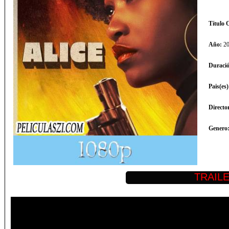
Título O
Año:
20
Duraci
Pais(es
Directo
Genero