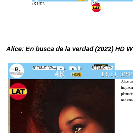
Alice: En busca de la verdad (2022) HD 
Alice pa
inquieta
plantaci
una carr