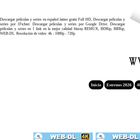
Descargar películas y series en español latino gratis Full HD, Descargar películas y
series por 1Fichier. Descargar películas y series por Google Drive. Descargar
películas y series en 1 link en la mejor calidad bluray REMUX, BDRip, BRRip,
WEB-DL. Resolución de video: 4k - 1080p - 720p.
Inicio
Estrenos 2026
4