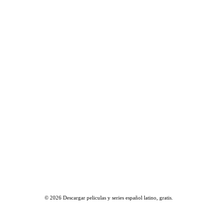
© 2026
Descargar peliculas y series español latino, gratis
.