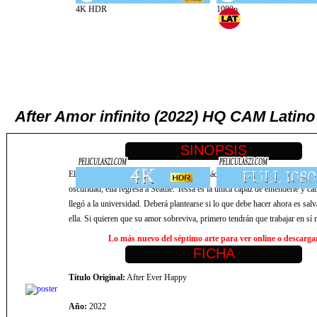
After Amor infinito (2022) HQ CAM Latino
El amor de Tessa y Hardin nunca ha sido fácil. Mientras él permanece en 
oscuridad, ella regresa a Seattle. Tessa es la única capaz de entenderle y c
llegó a la universidad. Deberá plantearse si lo que debe hacer ahora es sal
ella. Si quieren que su amor sobreviva, primero tendrán que trabajar en sí
Lo más nuevo del séptimo arte para ver online o descargar,
Título Original:
After Ever Happy
Año:
2022