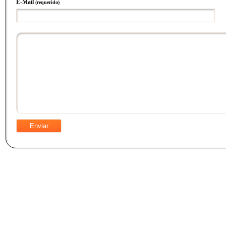
E-Mail
(requerido)