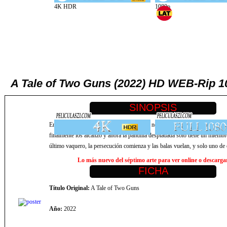
A Tale of Two Guns (2022) HD WEB-Rip 10
En el anárquico Oeste, The Cowboys, una notoria hermandad de asesinos y l
finalmente los alcanzó y ahora la pandilla despiadada solo tiene un miembr
último vaquero, la persecución comienza y las balas vuelan, y solo uno de
Lo más nuevo del séptimo arte para ver online o descargar,
Título Original:
A Tale of Two Guns
Año:
2022