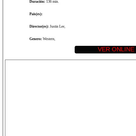
Duración:
136 min.
Pais(es):
Director(es):
Justin Lee,
Genero:
Western,