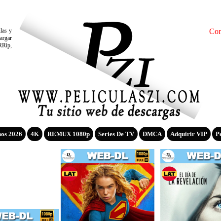
ulas y
Con
argar
RRip,
nos 2026
4K
REMUX 1080p
Series De TV
DMCA
Adquirir VIP
P