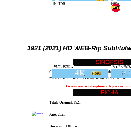
1921 (2021) HD WEB-Rip Subtitula
Cuenta la historia de los inicios de un Partido Comunista du
revolucionarios chinos por la ascensión del pueblo chino.
Lo más nuevo del séptimo arte para ver onlin
Título Original:
1921
Año:
2021
Duración:
138 min.