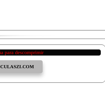
ña para descomprimir
ICULASZI.COM